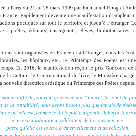
ncé à Paris du 21 au 28 mars 1999 par Emmanuel Hoog et André
en France. Rapidement devenue une manifestation d’ampleur na
tions poétiques sur tout le territoire et jusqu’à l’étranger. L
: poètes, éditeurs, enseignants, élèves, bibliothécaires, c
ions sont organisées en France et à l'étranger, dans les école
 librairies, les hôpitaux, etc. Le Printemps des Poètes est u
ntemps. En
2016
, la manifestation reçoit le
prix Goncourt de 
de la Culture, le Centre national du livre, le Ministère chargé
la nouvelle directrice artistique du Printemps des Poètes depuis l
monde difficile, souvent gouverné par l’intérêt, le souci du pro
et de la rentabilité, nous avons besoin plus que jamais de poésie
arce qu’elle est, comme le dit le poète argentin Roberto Juarro
« un extraordinaire accélérateur de la conscience »,
parce qu’elle est source d’émerveillement et de réflexion,
poésie doit avoir une part essentielle à l’éducation de la jeune