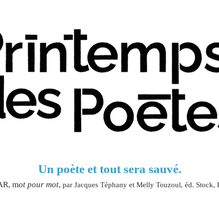
Un poète et tout sera sauvé.
AR, m
ot pour mot
,
par Jacques Téphany et Melly Touzoul, éd. Stock, P