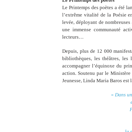
Le Printemps des poètes
Le Printemps des poètes a été la
l’extrême vitalité de la Poésie 
levée, déployant de nombreuses ac
une immense communauté active 
lecteurs…
Depuis, plus de 12 000 manifestat
bibliothèques, les théâtres, les
accompagner l’équinoxe du pri
action. Soutenu par le Ministère 
Jeunesse,
Linda Maria Baros
est 
«
Dans un 
P
la 