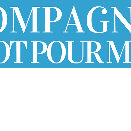
LS
CRÉATIONS
PARTENAIRES
NOUS SO
Printemps des Poètes