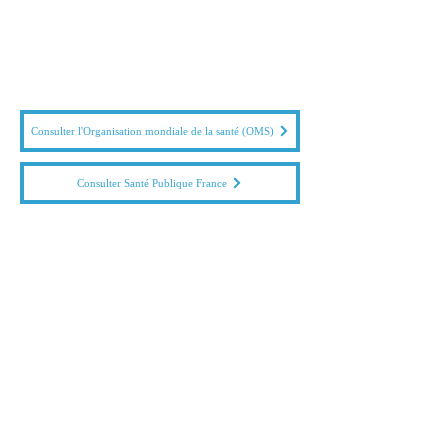
Soutenez la Compagnie Mot pour Mot !
Consulter l'Organisation mondiale de la santé (OMS)
Consulter Santé Publique France
Consulter le Ministère de la Santé et de la Prévention
Consulter la Ville de Sète
SUIVEZ-NOUS